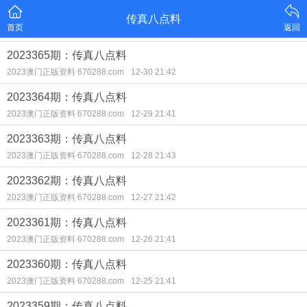
传真八点料
首页
返回
2023365期：传真八点料
2023澳门正版资料 670288.com
12-30 21:42
2023364期：传真八点料
2023澳门正版资料 670288.com
12-29 21:41
2023363期：传真八点料
2023澳门正版资料 670288.com
12-28 21:43
2023362期：传真八点料
2023澳门正版资料 670288.com
12-27 21:42
2023361期：传真八点料
2023澳门正版资料 670288.com
12-26 21:41
2023360期：传真八点料
2023澳门正版资料 670288.com
12-25 21:41
2023359期：传真八点料