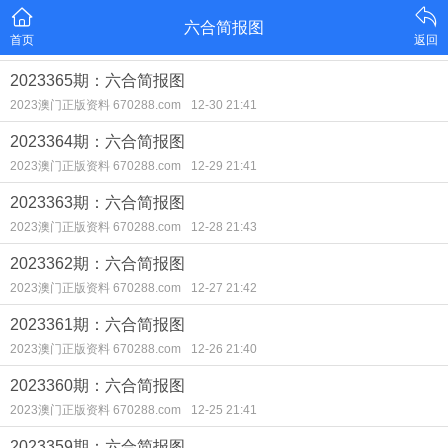
六合简报图
首页
返回
2023365期：六合简报图
2023澳门正版资料 670288.com
12-30 21:41
2023364期：六合简报图
2023澳门正版资料 670288.com
12-29 21:41
2023363期：六合简报图
2023澳门正版资料 670288.com
12-28 21:43
2023362期：六合简报图
2023澳门正版资料 670288.com
12-27 21:42
2023361期：六合简报图
2023澳门正版资料 670288.com
12-26 21:40
2023360期：六合简报图
2023澳门正版资料 670288.com
12-25 21:41
2023359期：六合简报图