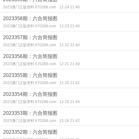
2023澳门正版资料 670288.com
12-24 21:40
2023358期：六合简报图
2023澳门正版资料 670288.com
12-23 21:40
2023357期：六合简报图
2023澳门正版资料 670288.com
12-22 21:40
2023356期：六合简报图
2023澳门正版资料 670288.com
12-21 21:40
2023355期：六合简报图
2023澳门正版资料 670288.com
12-20 21:42
2023354期：六合简报图
2023澳门正版资料 670288.com
12-19 21:44
2023353期：六合简报图
2023澳门正版资料 670288.com
12-18 21:42
2023352期：六合简报图