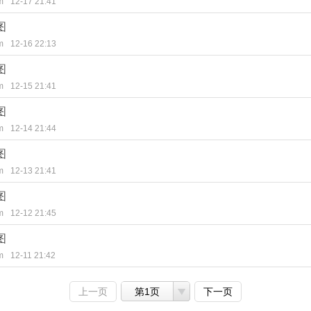
m
12-17 21:41
图
m
12-16 22:13
图
m
12-15 21:41
图
m
12-14 21:44
图
m
12-13 21:41
图
m
12-12 21:45
图
m
12-11 21:42
上一页
第1页
下一页