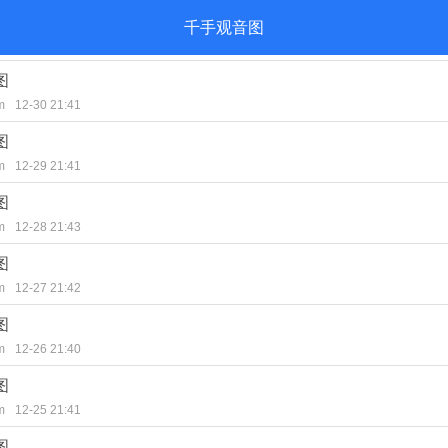
千手观音图
图
m
12-30 21:41
图
m
12-29 21:41
图
m
12-28 21:43
图
m
12-27 21:42
图
m
12-26 21:40
图
m
12-25 21:41
图