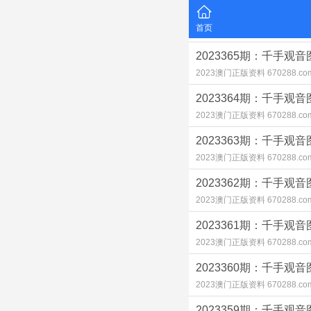
首页
2023365期：千手观音
2023澳门正版资料 670288.co
2023364期：千手观音
2023澳门正版资料 670288.co
2023363期：千手观音
2023澳门正版资料 670288.co
2023362期：千手观音
2023澳门正版资料 670288.co
2023361期：千手观音
2023澳门正版资料 670288.co
2023360期：千手观音
2023澳门正版资料 670288.co
2023359期：千手观音