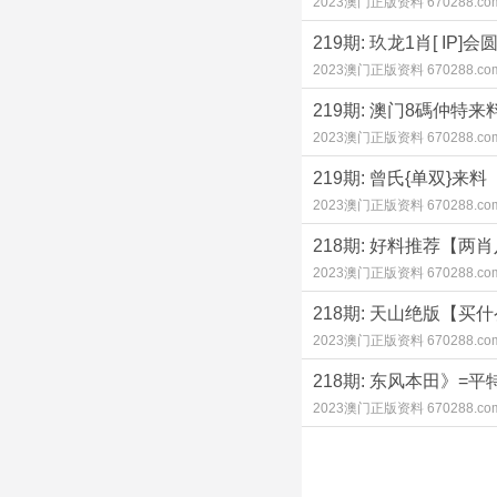
2023澳门正版资料 670288.co
219期: 玖龙1肖[ IP]会
2023澳门正版资料 670288.co
219期: 澳门8碼仲特来
2023澳门正版资料 670288.co
219期: 曾氏{单双}来料
2023澳门正版资料 670288.co
218期: 好料推荐【两
2023澳门正版资料 670288.co
218期: 天山绝版【
2023澳门正版资料 670288.co
218期: 东风本田》=
2023澳门正版资料 670288.co