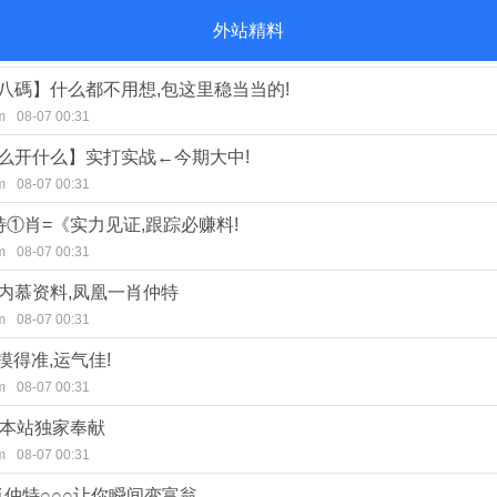
外站精料
肖八碼】什么都不用想,包这里稳当当的!
m
08-07 00:31
买什么开什么】实打实战←今期大中!
m
08-07 00:31
平特①肖=《实力见证,跟踪必赚料!
m
08-07 00:31
◆内慕资料,凤凰一肖仲特
m
08-07 00:31
,摸得准,运气佳!
m
08-07 00:31
幕>本站独家奉献
m
08-07 00:31
5肖仲特○○○让你瞬间变富翁