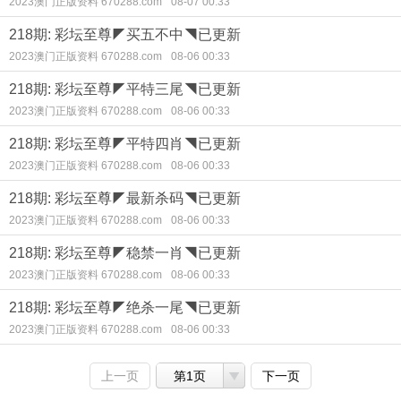
2023澳门正版资料 670288.com
08-07 00:33
218期: 彩坛至尊◤买五不中◥已更新
2023澳门正版资料 670288.com
08-06 00:33
218期: 彩坛至尊◤平特三尾◥已更新
2023澳门正版资料 670288.com
08-06 00:33
218期: 彩坛至尊◤平特四肖◥已更新
2023澳门正版资料 670288.com
08-06 00:33
218期: 彩坛至尊◤最新杀码◥已更新
2023澳门正版资料 670288.com
08-06 00:33
218期: 彩坛至尊◤稳禁一肖◥已更新
2023澳门正版资料 670288.com
08-06 00:33
218期: 彩坛至尊◤绝杀一尾◥已更新
2023澳门正版资料 670288.com
08-06 00:33
上一页
第1页
下一页