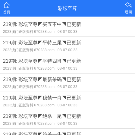
彩坛至尊
首页
返回
219期: 彩坛至尊◤买五不中◥已更新
2023澳门正版资料 670288.com
08-07 00:33
219期: 彩坛至尊◤平特三尾◥已更新
2023澳门正版资料 670288.com
08-07 00:33
219期: 彩坛至尊◤平特四肖◥已更新
2023澳门正版资料 670288.com
08-07 00:33
219期: 彩坛至尊◤最新杀码◥已更新
2023澳门正版资料 670288.com
08-07 00:33
219期: 彩坛至尊◤稳禁一肖◥已更新
2023澳门正版资料 670288.com
08-07 00:33
219期: 彩坛至尊◤绝杀一尾◥已更新
2023澳门正版资料 670288.com
08-07 00:33
219期: 彩坛至尊◤绝杀一头◥已更新