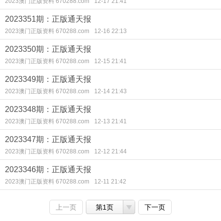
2023澳门正版资料 670288.com
12-17 21:41
2023351期：正版通天报
2023澳门正版资料 670288.com
12-16 22:13
2023350期：正版通天报
2023澳门正版资料 670288.com
12-15 21:41
2023349期：正版通天报
2023澳门正版资料 670288.com
12-14 21:43
2023348期：正版通天报
2023澳门正版资料 670288.com
12-13 21:41
2023347期：正版通天报
2023澳门正版资料 670288.com
12-12 21:44
2023346期：正版通天报
2023澳门正版资料 670288.com
12-11 21:42
上一页
第1页
下一页