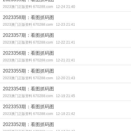
2023澳门正版资料 670288.com
12-24 21:40
2023358期：看图抓码图
2023澳门正版资料 670288.com
12-23 21:41
2023357期：看图抓码图
2023澳门正版资料 670288.com
12-22 21:41
2023356期：看图抓码图
2023澳门正版资料 670288.com
12-21 21:41
2023355期：看图抓码图
2023澳门正版资料 670288.com
12-20 21:43
2023354期：看图抓码图
2023澳门正版资料 670288.com
12-19 21:45
2023353期：看图抓码图
2023澳门正版资料 670288.com
12-18 21:42
2023352期：看图抓码图