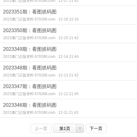
2023澳门正版资料 670288.com
12-17 21:42
2023351期：看图抓码图
2023澳门正版资料 670288.com
12-16 22:16
2023350期：看图抓码图
2023澳门正版资料 670288.com
12-15 21:42
2023349期：看图抓码图
2023澳门正版资料 670288.com
12-14 21:44
2023348期：看图抓码图
2023澳门正版资料 670288.com
12-13 21:42
2023347期：看图抓码图
2023澳门正版资料 670288.com
12-12 21:45
2023346期：看图抓码图
2023澳门正版资料 670288.com
12-11 21:43
上一页
第1页
下一页