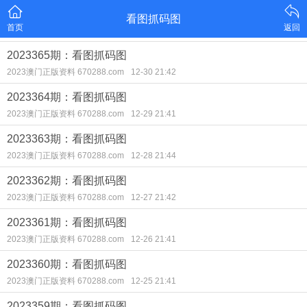
看图抓码图
首页
返回
2023365期：看图抓码图
2023澳门正版资料 670288.com
12-30 21:42
2023364期：看图抓码图
2023澳门正版资料 670288.com
12-29 21:41
2023363期：看图抓码图
2023澳门正版资料 670288.com
12-28 21:44
2023362期：看图抓码图
2023澳门正版资料 670288.com
12-27 21:42
2023361期：看图抓码图
2023澳门正版资料 670288.com
12-26 21:41
2023360期：看图抓码图
2023澳门正版资料 670288.com
12-25 21:41
2023359期：看图抓码图