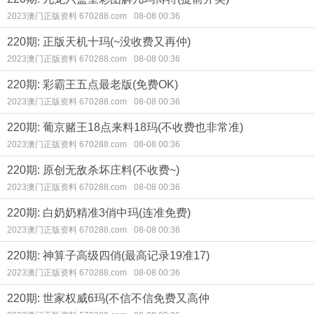
2023澳门正版资料 670288.com
08-08 00:36
220期: 正版天机十玛(~没收费又再仲)
2023澳门正版资料 670288.com
08-08 00:36
220期: 彩霸王五点最老版(免费OK)
2023澳门正版资料 670288.com
08-08 00:36
220期: 葡京赌王18点来料18玛(不收费也非常准)
2023澳门正版资料 670288.com
08-08 00:36
220期: 原创无敌杀坏庄料(不收费~)
2023澳门正版资料 670288.com
08-08 00:36
220期: 白奶奶精准3俏中玛(连准免费)
2023澳门正版资料 670288.com
08-08 00:36
220期: 神算子高级四俏(最高记录19准17)
2023澳门正版资料 670288.com
08-08 00:36
220期: 世家权威6玛(不信不信免费又高仲