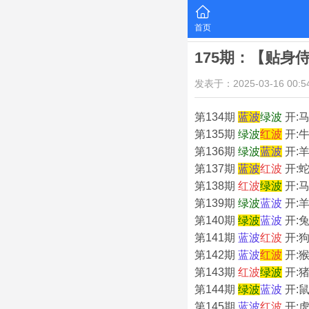
首页
175期：【贴身
发表于：2025-03-16 00:54
第134期
蓝
波
绿
波
开:马
第135期
绿
波
红波
开:牛
第136期
绿
波
蓝
波
开:羊
第137期
蓝
波
红波
开:蛇
第138期
红波
绿
波
开:马
第139期
绿
波
蓝
波
开:羊
第140期
绿
波
蓝
波
开:兔
第141期
蓝
波
红波
开:狗
第142期
蓝
波
红波
开:猴
第143期
红波
绿
波
开:猪
第144期
绿
波
蓝
波
开:鼠
第145期
蓝
波
红波
开:虎