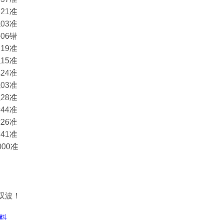
21准
03准
06错
19准
15准
24准
03准
28准
44准
26准
41准
000准
双波！
资料