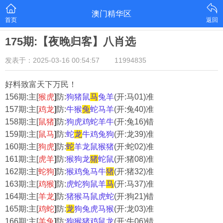
澳门精华区
首页
返回
175期:【夜晚归客】八肖选
发表于：2025-03-16 00:54:57
11994835
好料致富天下万民！
156期:主[
猴虎
]
防:
狗
猪
鼠
马
兔羊
(开:马01)准
157期:主[
鸡龙
]
防:
牛猴
兔
蛇马羊
(开:兔40)准
158期:主[
鼠猪
]
防:
狗虎鸡蛇羊牛
(开:兔16)错
159期:主[
鼠马
]
防:
蛇
龙
牛鸡兔狗
(开:龙39)准
160期:主[
狗虎
]
防:
蛇
羊龙鼠猴猪
(开:蛇02)准
161期:主[
虎羊
]
防:
猴狗龙
猪
蛇鼠
(开:猪08)准
162期:主[
蛇狗
]
防:
猴鸡兔马牛
猪
(开:猪32)准
163期:主[
鸡猴
]
防:
虎蛇狗鼠羊
马
(开:马37)准
164期:主[
羊龙
]
防:
猪猴马鼠虎蛇
(开:狗21)错
165期:主[
鸡蛇
]
防:
龙
狗兔虎马猴
(开:龙03)准
166期:主[
羊兔
]
防:
狗猴猪鸡鼠龙
(开:牛06)错