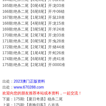
165期:绝杀二尾【0尾4尾】开:龙03准
166期:绝杀二尾【6尾8尾】开:牛06错
167期:绝杀二尾【1尾3尾】开:鼠19准
168期:绝杀二尾【4尾8尾】开:龙15准
169期:绝杀二尾【3尾5尾】开:羊24准
170期:绝杀二尾【2尾7尾】开:龙03准
171期:绝杀二尾【0尾5尾】开:兔28准
172期:绝杀二尾【2尾7尾】开:猪44准
173期:绝杀二尾【1尾4尾】开:蛇26准
174期:绝杀二尾【6尾8尾】开:虎41准
175期:绝杀二尾【2尾3尾】开:0000准
出处：
2023澳门正版资料
出处：
www.670288.com
欢迎向您的朋友推荐本站或本资料，一起交流！
下篇：175期:【夏日奇遇】稳杀二尾
上篇：175期:【夜晚归客】八肖选