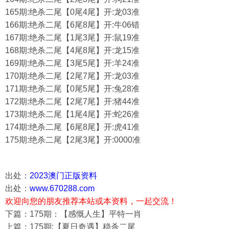
165期:绝杀二尾【0尾4尾】开:龙03准
166期:绝杀二尾【6尾8尾】开:牛06错
167期:绝杀二尾【1尾3尾】开:鼠19准
168期:绝杀二尾【4尾8尾】开:龙15准
169期:绝杀二尾【3尾5尾】开:羊24准
170期:绝杀二尾【2尾7尾】开:龙03准
171期:绝杀二尾【0尾5尾】开:兔28准
172期:绝杀二尾【2尾7尾】开:猪44准
173期:绝杀二尾【1尾4尾】开:蛇26准
174期:绝杀二尾【6尾8尾】开:虎41准
175期:绝杀二尾【2尾3尾】开:0000准
出处：
2023澳门正版资料
出处：
www.670288.com
欢迎向您的朋友推荐本站或本资料，一起交流！
下篇：175期：【感慨人生】平特一肖
上篇：175期:【夏日奇遇】稳杀二尾