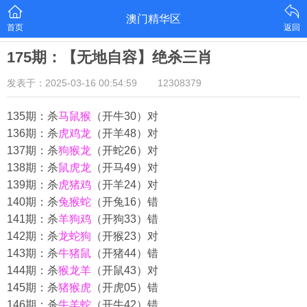
澳门精华区
首页
返回
175期：【无地自容】绝杀三肖
发表于：2025-03-16 00:54:59
12308379
135期：杀
马鼠猴
（开牛30）对
136期：杀
虎鸡龙
（开羊48）对
137期：杀
狗猴龙
（开蛇26）对
138期：杀
鼠虎龙
（开马49）对
139期：杀
虎猪鸡
（开羊24）对
140期：杀
兔猴蛇
（开兔16）错
141期：杀
羊狗鸡
（开狗33）错
142期：杀
龙蛇狗
（开猴23）对
143期：杀
牛猪鼠
（开猪44）错
144期：杀
猴龙羊
（开鼠43）对
145期：杀
猪猴虎
（开虎05）错
146期：杀
牛羊蛇
（开牛42）错