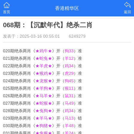
香港精华区
首页
返回
068期：【沉默年代】绝杀二肖
发表于：2025-03-16 00:55:01
6249279
020期绝杀两肖《
★鸡牛★
》开（
狗33
）准
021期绝杀两肖《
★蛇兔★
》开（
羊12
）准
022期绝杀两肖《
★羊虎★
》开（
鸡34
）准
023期绝杀两肖《
★猴鸡★
》开（
虎29
）准
024期绝杀两肖《
★龙猴★
》开（
狗45
）准
025期绝杀两肖《
★羊狗★
》开（
猴11
）准
026期绝杀两肖《
★马羊★
》开（
鼠31
）准
027期绝杀两肖《
★蛇猴★
》开（
马49
）准
028期绝杀两肖《
★兔狗★
》开（
鸡34
）准
029期绝杀两肖《
★羊马★
》开（
马13
）错
030期绝杀两肖《
★狗猪★
》开（
羊48
）准
031期绝杀两肖《
★兔猴★
》开（
羊24
）准