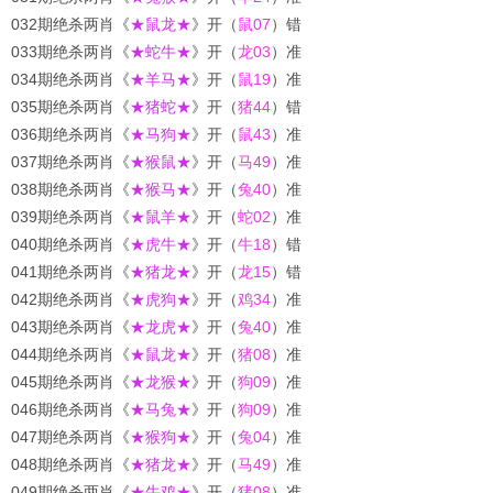
032期绝杀两肖《
★鼠龙★
》开（
鼠07
）错
033期绝杀两肖《
★蛇牛★
》开（
龙03
）准
034期绝杀两肖《
★羊马★
》开（
鼠19
）准
035期绝杀两肖《
★猪蛇★
》开（
猪44
）错
036期绝杀两肖《
★马狗★
》开（
鼠43
）准
037期绝杀两肖《
★猴鼠★
》开（
马49
）准
038期绝杀两肖《
★猴马★
》开（
兔40
）准
039期绝杀两肖《
★鼠羊★
》开（
蛇02
）准
040期绝杀两肖《
★虎牛★
》开（
牛18
）错
041期绝杀两肖《
★猪龙★
》开（
龙15
）错
042期绝杀两肖《
★虎狗★
》开（
鸡34
）准
043期绝杀两肖《
★龙虎★
》开（
兔40
）准
044期绝杀两肖《
★鼠龙★
》开（
猪08
）准
045期绝杀两肖《
★龙猴★
》开（
狗09
）准
046期绝杀两肖《
★马兔★
》开（
狗09
）准
047期绝杀两肖《
★猴狗★
》开（
兔04
）准
048期绝杀两肖《
★猪龙★
》开（
马49
）准
049期绝杀两肖《
★牛鸡★
》开（
猪08
）准