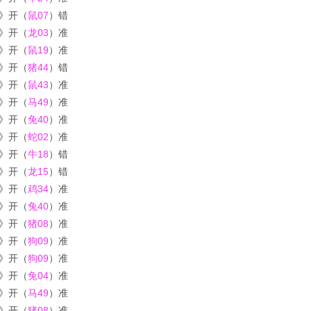
》开（
鼠07
）错
》开（
龙03
）准
》开（
鼠19
）准
》开（
猪44
）错
》开（
鼠43
）准
》开（
马49
）准
》开（
兔40
）准
》开（
蛇02
）准
》开（
牛18
）错
》开（
龙15
）错
》开（
鸡34
）准
》开（
兔40
）准
》开（
猪08
）准
》开（
狗09
）准
》开（
狗09
）准
》开（
兔04
）准
》开（
马49
）准
》开（
猪08
）准