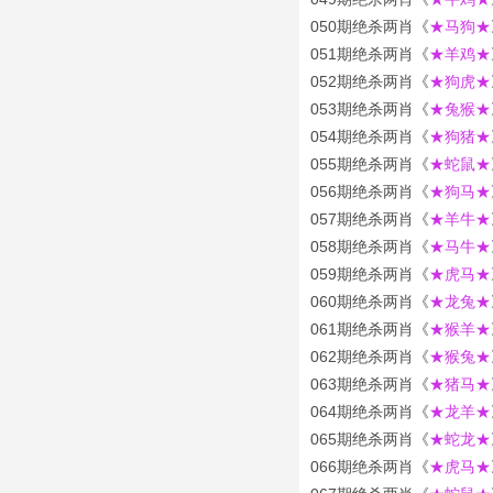
050期绝杀两肖《
★马狗★
051期绝杀两肖《
★羊鸡★
052期绝杀两肖《
★狗虎★
053期绝杀两肖《
★兔猴★
054期绝杀两肖《
★狗猪★
055期绝杀两肖《
★蛇鼠★
056期绝杀两肖《
★狗马★
057期绝杀两肖《
★羊牛★
058期绝杀两肖《
★马牛★
059期绝杀两肖《
★虎马★
060期绝杀两肖《
★龙兔★
061期绝杀两肖《
★猴羊★
062期绝杀两肖《
★猴兔★
063期绝杀两肖《
★猪马★
064期绝杀两肖《
★龙羊★
065期绝杀两肖《
★蛇龙★
066期绝杀两肖《
★虎马★