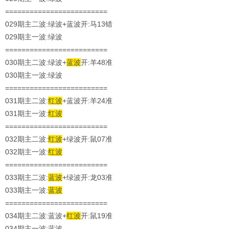
=========================
029期主二波:绿波+蓝波开:马13错
029期主一波:绿波
=========================
030期主二波:绿波+
蓝波
开:羊48准
030
期主一波:绿波
=========================
031期主二波:
红波
+蓝波开:羊24准
031期主一波:
红波
=========================
032期主二波:
红波
+绿波开:鼠07准
032期主一波:
红波
=========================
033期主二波:
蓝波
+绿波开:龙03准
033期主一波:
蓝
波
=========================
034期主二波:蓝波+
红波
开:鼠19准
034期主一波:蓝波