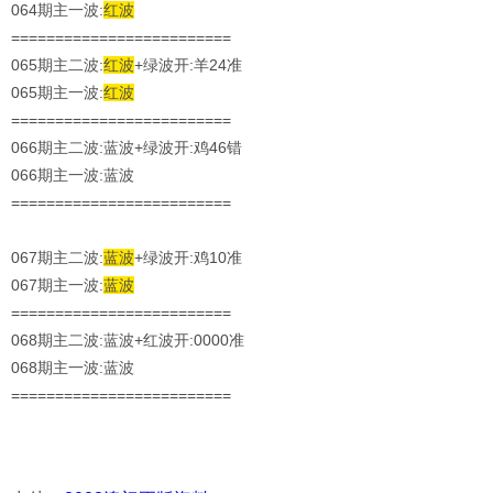
064期主一波:
红
波
=========================
065期主二波:
红波
+绿波开:羊24准
065期主一波:
红波
=========================
066期主二波:蓝波+绿波开:鸡46错
066期主一波:蓝波
=========================
067期主二波:
蓝波
+绿波开:鸡10准
067期主一波:
蓝波
=========================
068期主二波:蓝波+红波开:0000准
068期主一波:蓝波
=========================