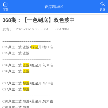
香港精华区
首页
返回
068期：【一色到底】双色波中
发表于：2025-03-16 00:55:04
6047884
=========================
025期主二波:蓝波+
绿波
开:猴11准
025期主一波:蓝波
=========================
026期主二波:
蓝波
+红波开:鼠31准
026期主一波:
蓝波
=========================
027期主二波:
绿波
+红波开:马49准
027期主一波:
绿波
=========================
028期主二波:绿波+蓝波开:鸡34错
028期主一波:绿波