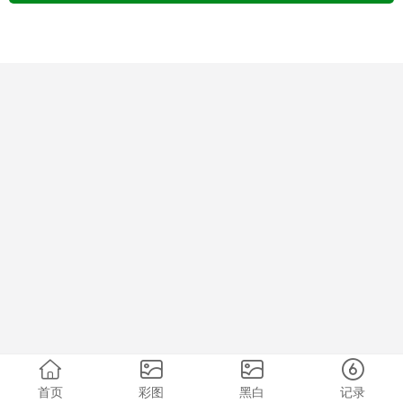
首页
彩图
黑白
记录